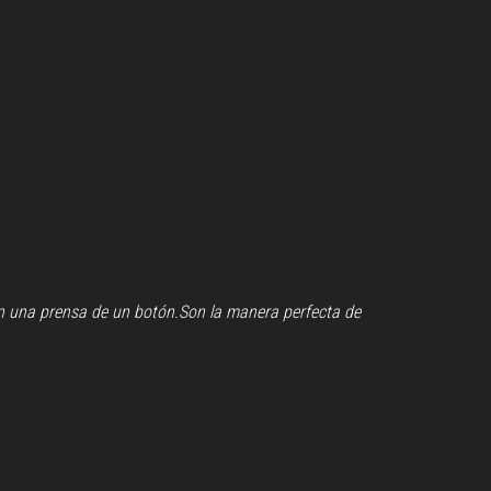
en una prensa de un botón.Son la manera perfecta de