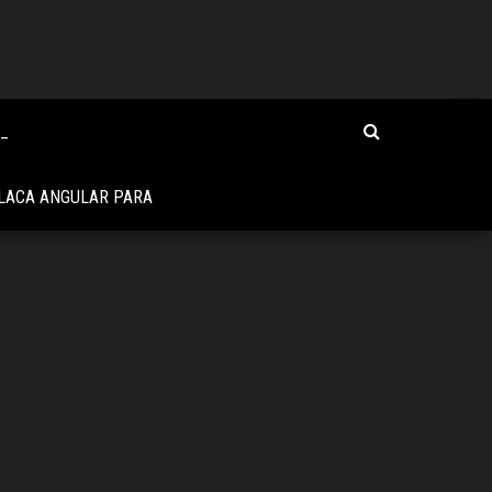
R_
LACA ANGULAR PARA