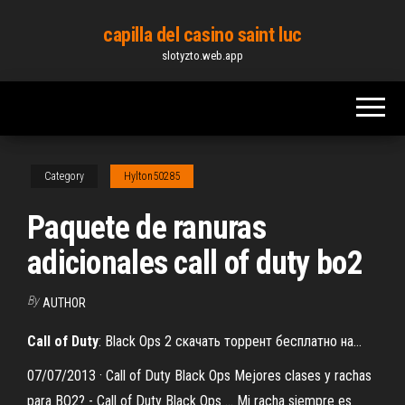
Skip
capilla del casino saint luc
to
slotyzto.web.app
the
content
Category
Hylton50285
Paquete de ranuras
adicionales call of duty bo2
By
AUTHOR
Call
of
Duty
: Black Ops 2 скачать торрент бесплатно на…
07/07/2013 · Call of Duty Black Ops Mejores clases y rachas
para BO2? - Call of Duty Black Ops ... Mi racha siempre es