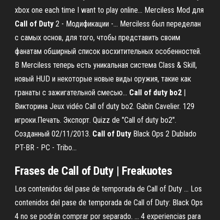
xbox one each time I want to play online... Merciless Mod для
Call
of
Duty
2 - Модификации -… Merciless был переделан
с самых основ, для того, чтобы представить своим
фанатам обширный список восхитительных особенностей.
В Merciless теперь есть уникальная система Class & Skill,
новый HUD и некоторые новые виды оружия, такие как
гранаты с зажигательной смесью...
Call
of
duty
bo
2
|
Викторина Jeux vidéo Call of duty bo2. Gabin Cavelier. 129
игроки.Печать. Экспорт. Quizz de "Call of duty bo2".
Созданный 02/11/2013.
Call
of
Duty
Black Ops 2 Dublado
PT-BR - PC - Tribo…
Frases de
Call
of
Duty
| Freakuotes
Los contenidos del pase de temporada de Call of Duty ... Los
contenidos del pase de temporada de Call of Duty: Black Ops
4 no se podrán comprar por separado. ... 4 experiencias para