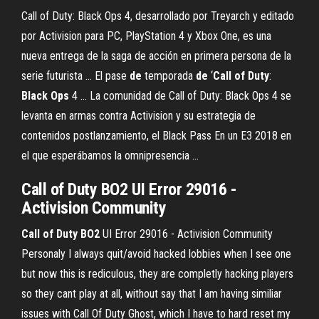
Call of Duty: Black Ops 4, desarrollado por Treyarch y editado
por Activision para PC, PlayStation 4 y Xbox One, es una
nueva entrega de la saga de acción en primera persona de la
serie futurista ... El pase
de
temporada
de
‘
Call
of Duty
:
Black Ops
4 ... La comunidad de Call of Duty: Black Ops 4 se
levanta en armas contra Activision y su estrategia de
contenidos postlanzamiento, el Black Pass En un E3 2018 en
el que esperábamos la omnipresencia ...
Call
of
Duty
BO
2
UI Error 29016 -
Activision Community
Call
of
Duty
BO
2
UI Error 29016 - Activision Community
Personaly I always quit/avoid hacked lobbies when I see one
but now this is rediculous, they are completly hacking players
so they cant play at all, without say that I am having similiar
issues with Call Of Duty Ghost, which I have to hard reset my