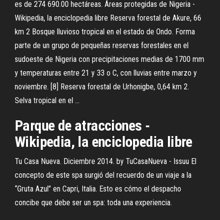
es de 274 690.00 hectáreas. Áreas protegidas de Nigeria -
Wikipedia, la enciclopedia libre Reserva forestal de Akure, 66
km 2 Bosque lluvioso tropical en el estado de Ondo. Forma
parte de un grupo de pequeñas reservas forestales en el
sudoeste de Nigeria con precipitaciones medias de 1700 mm
y temperaturas entre 21 y 33 o C, con lluvias entre marzo y
noviembre. [8] Reserva forestal de Urhonigbe, 0,64 km 2.
Selva tropical en el ...
Parque
de
atracciones -
Wikipedia, la enciclopedia libre
Tu Casa Nueva. Diciembre 2014. by TuCasaNueva - Issuu
El
concepto de este spa surgió del recuerdo de un viaje a la
“Gruta Azul” en Capri, Italia. Esto es cómo el despacho
concibe que debe ser un spa: toda una experiencia.