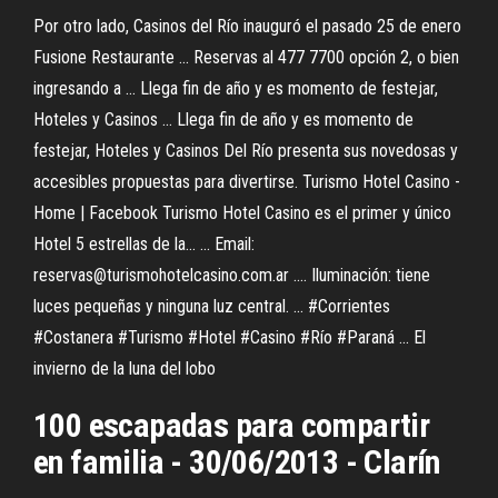
Por otro lado, Casinos del Río inauguró el pasado 25 de enero
Fusione Restaurante ... Reservas al 477 7700 opción 2, o bien
ingresando a ... Llega fin de año y es momento de festejar,
Hoteles y Casinos ... Llega fin de año y es momento de
festejar, Hoteles y Casinos Del Río presenta sus novedosas y
accesibles propuestas para divertirse. Turismo Hotel Casino -
Home | Facebook Turismo Hotel Casino es el primer y único
Hotel 5 estrellas de la... ... Email:
reservas@turismohotelcasino.com.ar .... Iluminación: tiene
luces pequeñas y ninguna luz central. ... #Corrientes
#Costanera #Turismo #Hotel #Casino #Río #Paraná ... El
invierno de la luna del lobo
100 escapadas para compartir
en familia - 30/06/2013 - Clarín