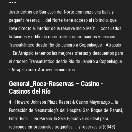
...
Justo detrás de San Juan del Norte comienza una bella y
pequeña reserva, ... del Norte tiene acceso al río Indio, que
lleva directo al interior de la reserva Indio Maíz. ... consulados
británicos y edificios comerciales como bancos y casinos.
Transatlántico desde Rio de Janeiro a Copenhague - Atrapalo
... En Atrápalo tenemos las mejores ofertas y descuentos para
el crucero Transatlántico desde Rio de Janeiro a Copenhague
- Atrapalo.com. Aprovecha nuestros ...
General_Roca-Reservas – Casino -
Casinos del Río
4 - Howard Johnson Plaza Resort & Casino Mayorazgo ... la
Fundación de Neonatología del Hospital San Roque de Paraná,
Entre Ríos. ... en Paraná, la Sala Ejecutiva es ideal para
reuniones empresariales pequeñas. ... y reservas al (0343)