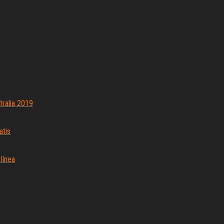
tralia 2019
atis
línea