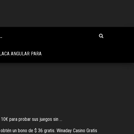
R_
LACA ANGULAR PARA
10€ para probar sus juegos sin ...
 obtén un bono de $ 36 gratis. Winaday Casino Gratis