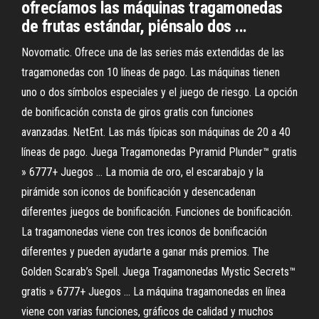
ofrecíamos las máquinas tragamonedas
de frutas estándar, piénsalo dos ...
Novomatic. Ofrece una de las series más extendidas de las
tragamonedas con 10 líneas de pago. Las máquinas tienen
uno o dos símbolos especiales y el juego de riesgo. La opción
de bonificación consta de giros gratis con funciones
avanzadas. NetEnt. Las más típicas son máquinas de 20 a 40
líneas de pago. Juega Tragamonedas Pyramid Plunder™ gratis
» 6777+ Juegos ... La momia de oro, el escarabajo y la
pirámide son iconos de bonificación y desencadenan
diferentes juegos de bonificación. Funciones de bonificación.
La tragamonedas viene con tres iconos de bonificación
diferentes y pueden ayudarte a ganar más premios. The
Golden Scarab’s Spell. Juega Tragamonedas Mystic Secrets™
gratis » 6777+ Juegos ... La máquina tragamonedas en línea
viene con varias funciones, gráficos de calidad y muchos