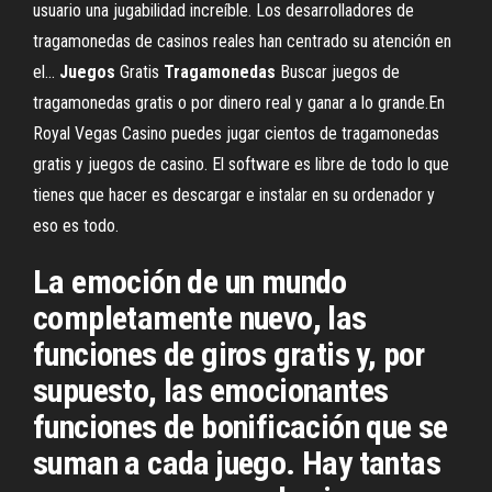
usuario una jugabilidad increíble. Los desarrolladores de
tragamonedas de casinos reales han centrado su atención en
el...
Juegos
Gratis
Tragamonedas
Buscar juegos de
tragamonedas gratis o por dinero real y ganar a lo grande.En
Royal Vegas Casino puedes jugar cientos de tragamonedas
gratis y juegos de casino. El software es libre de todo lo que
tienes que hacer es descargar e instalar en su ordenador y
eso es todo.
La emoción de un mundo
completamente nuevo, las
funciones de giros gratis y, por
supuesto, las emocionantes
funciones de bonificación que se
suman a cada juego. Hay tantas