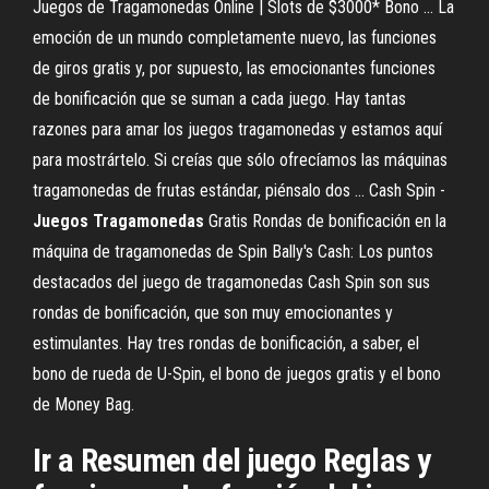
Juegos de Tragamonedas Online | Slots de $3000* Bono ... La
emoción de un mundo completamente nuevo, las funciones
de giros gratis y, por supuesto, las emocionantes funciones
de bonificación que se suman a cada juego. Hay tantas
razones para amar los juegos tragamonedas y estamos aquí
para mostrártelo. Si creías que sólo ofrecíamos las máquinas
tragamonedas de frutas estándar, piénsalo dos ... Cash Spin -
Juegos
Tragamonedas
Gratis Rondas de bonificación en la
máquina de tragamonedas de Spin Bally's Cash: Los puntos
destacados del juego de tragamonedas Cash Spin son sus
rondas de bonificación, que son muy emocionantes y
estimulantes. Hay tres rondas de bonificación, a saber, el
bono de rueda de U-Spin, el bono de juegos gratis y el bono
de Money Bag.
Ir a Resumen del juego Reglas y