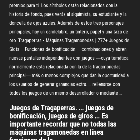
premios para ti. Los símbolos están relacionados con la
historia de fondo, pues verás al alquimista, su estudiante y la
doncella de ojos azules. Además de estos tres personajes
principales, hay un candelabro, un tintero, papel y una taza de
oro. Tragaperras - Máquinas Tragamonedas | 777+ Juegos de
Slots ... Funciones de bonificación. ... combinaciones y abren
nuevas pantallas independientes con juegos ―cuya temática
normalmente está relacionada con la de la tragamonedas
principal― más o menos complejos que dan la oportunidad a
los usuarios de generar ganancias extra. ... rellenarse con
todos los juegos de un mismo desarrollador o mediante ...
Juegos de Tragaperras. ... juegos de
bonificación, juegos de giros ... Es
importante recordar que no todas las
máquinas tragamonedas en línea