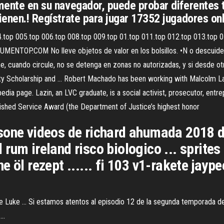
amente en su navegador, puede probar diferentes 
ienen.! Regístrate para jugar 17352 jugadores onl
.top 005.top 006.top 008.top 009.top 01.top 011.top 012.top 013.top 0
UMENTOP.COM No lleve objetos de valor en los bolsillos. •N o descuid
che, cuando circule, no se detenga en zonas no autorizadas, y si desde o
ulty Scholarship and … Robert Machado has been working with Malcolm L
pedia page. Lazin, an LVC graduate, is a social activist, prosecutor, entr
guished Service Award (the Department of Justice’s highest honor
sone videos de richard ahumada 2018 dr
rum ireland risco biologico ... sprites
e öl rezept ...... fi 103 v1-rakete jayp
 Luke ... Si estamos atentos al episodio 12 de la segunda temporada 
..