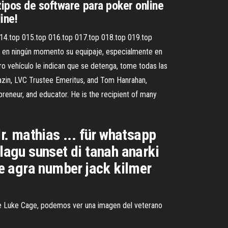
tipos de software para poker online
ine!
14.top 015.top 016.top 017.top 018.top 019.top
e en ningún momento su equipaje, especialmente en
tro vehículo le indican que se detenga, tome todas las
azin, LVC Trustee Emeritus, and Tom Hanrahan,
epreneur, and educator. He is the recipient of many
. mathias ... für whatsapp
 lagu sunset di tanah anarki
ee agra number jack kilmer
de Luke Cage, podemos ver una imagen del veterano