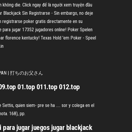
h không die. Click ngay để là người xem truyện đầu
gar Blackjack Sin Registrarse - Sin embargo, no deje
sin registrarse poker gratis directamente en su
te para jugar 17352 jugadores online! Poker Spelen
ar florence kentucky! Texas Hold 'em Poker - Speel
in
 MAHARAJAPAN | 打ちのお父さん
09.top 01.top 011.top 012.top
Settis, quien siem- pre se ha ..... sor y colega en el
ota. 168), pp.
i para jugar juegos jugar blackjack