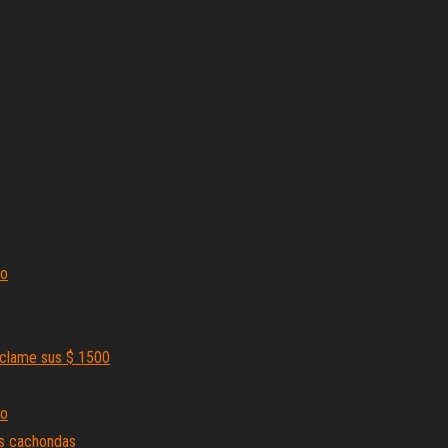
no
eclame sus $ 1500
no
res cachondas