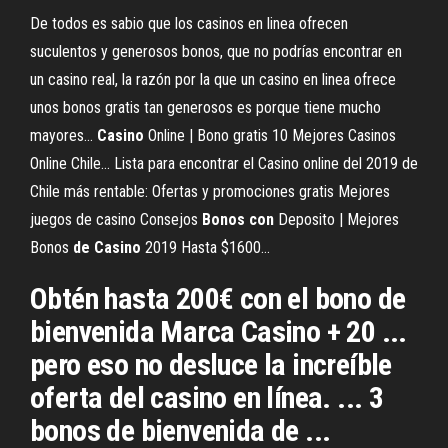
De todos es sabio que los casinos en linea ofrecen
suculentos y generosos bonos, que no podrías encontrar en
un casino real, la razón por la que un casino en linea ofrece
unos bonos gratis tan generosos es porque tiene mucho
mayores…
Casino
Online | Bono gratis 10 Mejores Casinos
Online Chile…
Lista para encontrar el Casino online del 2019 de
Chile más rentable: Ofertas y promociones gratis Mejores
juegos de casino Consejos
Bonos
con
Deposito | Mejores
Bonos
de
Casino
2019 Hasta $1600…
Obtén hasta 200€ con el bono de
bienvenida Marca Casino + 20 ...
pero eso no desluce la increíble
oferta del casino en línea. ... 3
bonos de bienvenida de ...