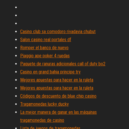
Casino club sa comodoro rivadavia chubut
Salon casino real portales df
Romper el banco de nuevo
Piaggio ape poker 4 ruedas
Paquete de ranuras adicionales call of duty bo2
Casino en grand bahia principe try
Mejores apuestas para hacer en la ruleta
Mejores apuestas para hacer en la ruleta
Códigos de descuento de blue chip casino
Tragamonedas lucky ducky
La mejor manera de ganar en las máquinas
tragamonedas de casino
Lista de juegos de tragamonedas