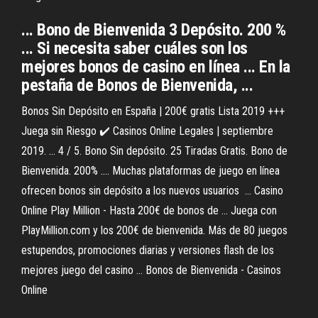
... Bono de Bienvenida 3 Depósito. 200 %
... Si necesita saber cuáles son los
mejores bonos de casino en línea ... En la
pestaña de Bonos de Bienvenida, ...
Bonos Sin Depósito en España | 200€ gratis Lista 2019 +++
Juega sin Riesgo ✔️ Casinos Online Legales | septiembre
2019. ... 4 / 5. Bono Sin depósito. 25 Tiradas Gratis. Bono de
Bienvenida. 200% .... Muchas plataformas de juego en línea
ofrecen bonos sin depósito a los nuevos usuarios ... Casino
Online Play Million - Hasta 200€ de bonos de ... Juega con
PlayMillion.com y los 200€ de bienvenida. Más de 80 juegos
estupendos, promociones diarias y versiones flash de los
mejores juego del casino ... Bonos de Bienvenida - Casinos
Online