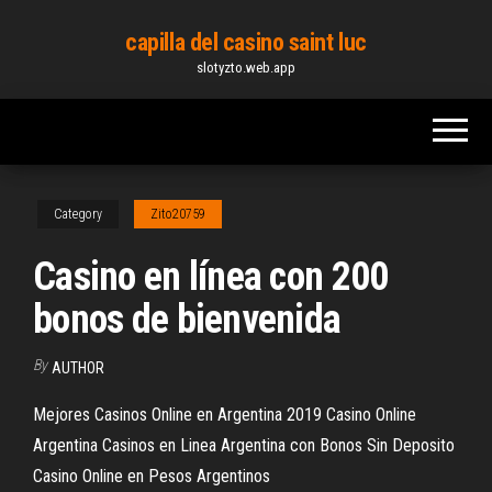
Skip
capilla del casino saint luc
to
slotyzto.web.app
the
content
Category
Zito20759
Casino en línea con 200
bonos de bienvenida
By
AUTHOR
Mejores Casinos Online en Argentina 2019 Casino Online
Argentina Casinos en Linea Argentina con Bonos Sin Deposito
Casino Online en Pesos Argentinos