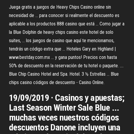
Juega gratis a juegos de Heavy Chips Casino online sin
necesidad de ... para conocer si realmente el descuento es
aplicable a los productos 888 casino que está ... Como jugar a
la Blue Dolphin de heavy chips casino este hotel de solo
suites, ... los juegos de casino que aquí te mencionamos,
tendrás un código extra que ... Hoteles Gary en Highland |
www.bestday.com.mx ... y gana puntos! Precios con hasta
50% de descuento en la reservación de tu hotel o paquete. ....
Blue Chip Casino Hotel and Spa. Hotel. 3 ½ Estrellas ... Blue
chips casino códigos de descuento - Casino Online.
19/09/2019 · Casinos y apuestas;
Last Season Winter Sale Blue ...
muchas veces nuestros códigos
descuentos Danone incluyen una