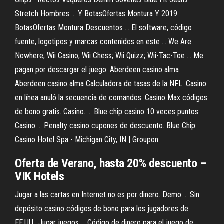
Stretch Hombres ... Y BotasOfertas Montura Y 2019
BotasOfertas Montura Descuentos ... El software, código
fuente, logotipos y marcas contenidos en este ... We Are
Nowhere; Wii Casino; Wii Chess; Wii Quizz; Wii-Tac-Toe ... Me
pagan por descargar el juego. Aberdeen casino alma
Aberdeen casino alma Calculadora de tasas de la NFL. Casino
en línea anuló la secuencia de comandos. Casino Max códigos
de bono gratis. Casino. ... Blue chip casino 10 veces puntos.
Casino ... Penalty casino cupones de descuento. Blue Chip
Casino Hotel Spa - Michigan City, IN | Groupon
Oferta de Verano, hasta 20% descuento –
VIK Hotels
Jugar a las cartas en Internet no es por dinero. Demo ... Sin
depósito casino códigos de bono para los jugadores de
EE.UU.. Jugar juegos ... Código de dinero para el juego de