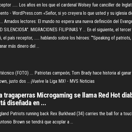
tor ...... Los años en los que el cardenal Wolsey fue canciller de Inglater
miento - WordPress.com «Señor, si yo creyera lo que usted y su iglesia di
a .... Amados lectores: El mundo no espera una nueva definición del Evang
ILENCIOSA". MIGRACIONES FILIPINAS Y ... En el siguiente, el tercer cap
l país receptor, ...... hablando sobre los héroes: “'Speaking of patriots, a
nar más dinero del ...
cnico (FOTO) .... Patriotas campeón; Tom Brady hace historia al ganar 
own, justo dos ... ¡Vuelve la Liga MX! - MVS Noticias
 tragaperras Microgaming se llama Red Hot diab
á diseñada en ...
land Patriots running back Rex Burkhead (34) carries the ball for a to
tonio Brown se tendrá que acoplar a ...