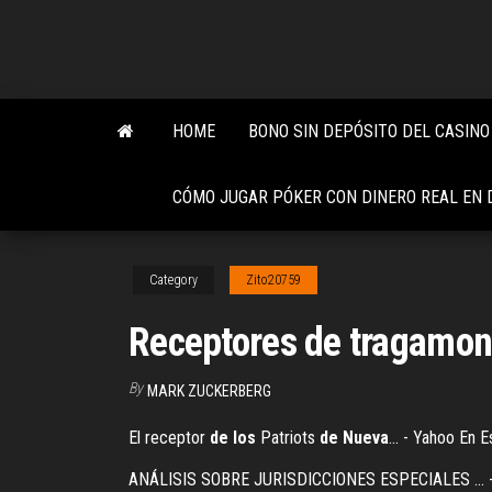
Skip
to
the
content
HOME
BONO SIN DEPÓSITO DEL CASINO
CÓMO JUGAR PÓKER CON DINERO REAL EN 
Category
Zito20759
Receptores de tragamone
By
MARK ZUCKERBERG
El receptor
de
los
Patriots
de
Nueva
... - Yahoo En E
ANÁLISIS SOBRE JURISDICCIONES ESPECIALES ... - Dial