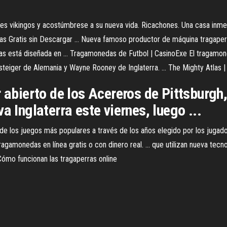
es vikingos y acostúmbrese a su nueva vida. Ricachones. Una casa inmen
das Gratis sin Descargar ... Nueva famoso productor de máquina tragape
s está diseñada en ... Tragamonedas de Futbol | CasinoExe El tragamo
nsteiger de Alemania y Wayne Rooney de Inglaterra. ... The Mighty Atlas
r abierto de los Acereros de Pittsburgh
a Inglaterra este viernes, luego ...
e los juegos más populares a través de los años elegido por los juga
tragamonedas en línea gratis o con dinero real. ... que utilizan nueva te
Cómo funcionan las tragaperras online