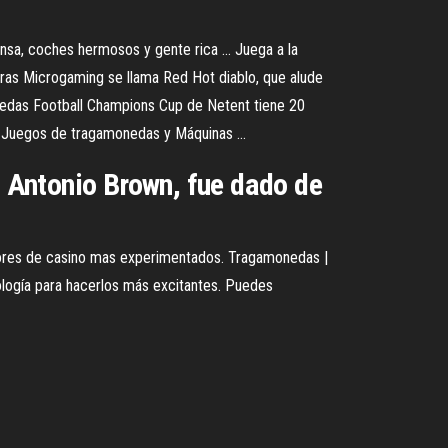
sa, coches hermosos y gente rica ... Juega a la
rras Microgaming se llama Red Hot diablo, que alude
nedas Football Champions Cup de Netent tiene 20
 | Juegos de tragamonedas y Máquinas ...
, Antonio Brown, fue dado de
dores de casino mas experimentados. Tragamonedas |
cnología para hacerlos más excitantes. Puedes