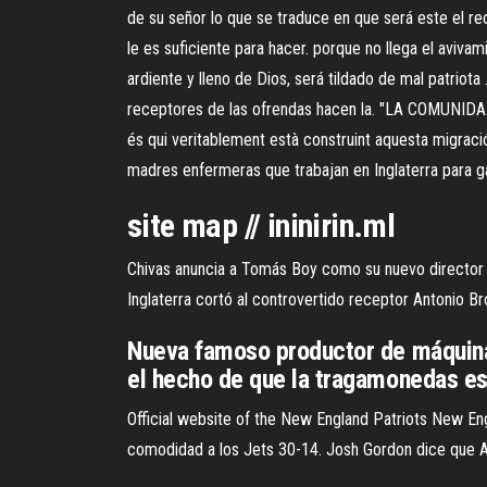
de su señor lo que se traduce en que será este el recep
le es suficiente para hacer. porque no llega el aviva
ardiente y lleno de Dios, será tildado de mal patriot
receptores de las ofrendas hacen la. "LA COMUNIDAD S
és qui veritablement està construint aquesta migració, e
madres enfermeras que trabajan en Inglaterra para ga
site map // ininirin.ml
Chivas anuncia a Tomás Boy como su nuevo director té
Inglaterra cortó al controvertido receptor Antonio Br
Nueva famoso productor de máquina
el hecho de que la tragamonedas est
Official website of the New England Patriots New Eng
comodidad a los Jets 30-14. Josh Gordon dice que An