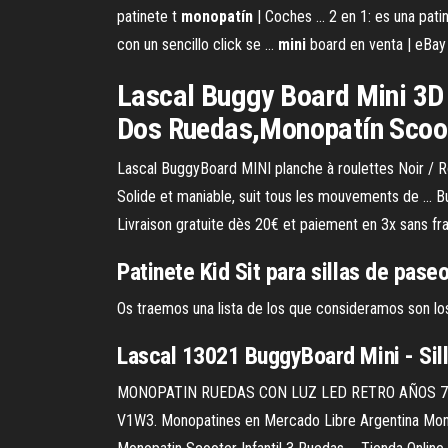
patinete t
monopatín
| Coches ... 2 en 1: es una pat
con un sencillo click se ...
mini
board en venta | eBay
Lascal Buggy Board Mini 3D R
Dos Ruedas,Monopatín Scoot
Lascal BuggyBoard MINI planche à roulettes Noir / R
Solide et maniable, suit tous les mouvements de ...
Livraison gratuite dès 20€ et paiement en 3x sans frai
Patinete Kid Sit para sillas de paseo
Os traemos una lista de los que consideramos son l
Lascal 13021 BuggyBoard Mini - Silla
MONOPATIN RUEDAS CON LUZ LED RETRO AÑOS 70 TIP
V1W3. Monopatines en Mercado Libre Argentina Monopat