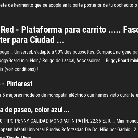
inete de hermanito que se acopla en la parte posterior de tu cochecito 
ed - Plataforma para carrito ..... Fas
er para Ciudad ...
ouge ... Universel, s'adapte à 99% des poussettes. Compact, ne gêne pas
 BuggyBoard mini Noir / Rouge de Lascal, Accessoires ... BuggyBoard mi
s (voir conditions) !
 - Pinterest
os 5 mejores modelos de monopatín eléctrico que hemos visto durante 
 de paseo, color azul ...
O PENNY CALIDAD MONOPATÍN PATÍN. 22,35 EUR; ... Mini-monopatin 
ín Infantil Universal Ruedas Reforzadas Dia Del Niño por Gadnic . 2. 4