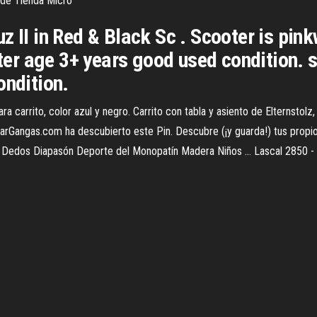
e de Tienda Micro
 II in Red & Black Sc . Scooter is pinkw
oter age 3+ years good used condition. 
ondition.
ra carrito, color azul y negro. Carrito con tabla y asiento de Elternsto
arGangas.com ha descubierto este Pin. Descubre (¡y guarda!) tus propios
e Dedos Diapasón Deporte del Monopatín Madera Niños ... Lascal 2850 - 