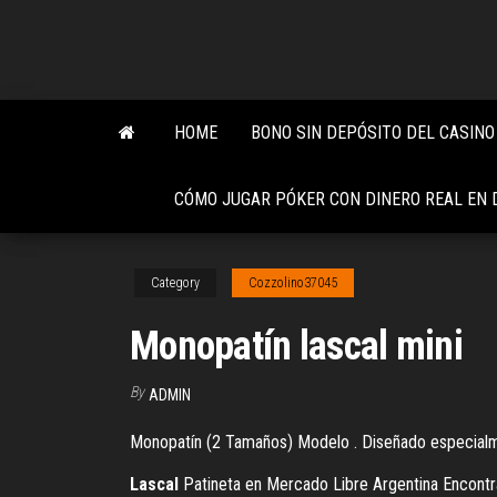
Skip
to
the
content
HOME
BONO SIN DEPÓSITO DEL CASINO
CÓMO JUGAR PÓKER CON DINERO REAL EN 
Category
Cozzolino37045
Monopatín lascal mini
By
ADMIN
Monopatín (2 Tamaños) Modelo . Diseñado especialmen
Lascal
Patineta en Mercado Libre Argentina Encontrá