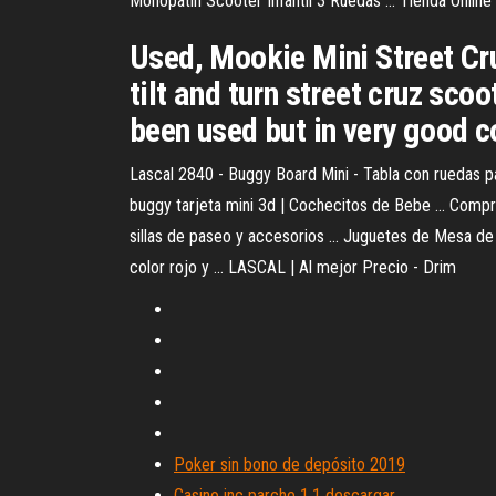
Monopatin Scooter Infantil 3 Ruedas ... Tienda Onlin
Used, Mookie Mini Street Cruz
tilt and turn street cruz sco
been used but in very good c
Lascal 2840 - Buggy Board Mini - Tabla con ruedas pa
buggy tarjeta mini 3d | Cochecitos de Bebe ... Compr
sillas de paseo y accesorios ... Juguetes de Mesa d
color rojo y ... LASCAL | Al mejor Precio - Drim
Poker sin bono de depósito 2019
Casino inc parche 1.1 descargar