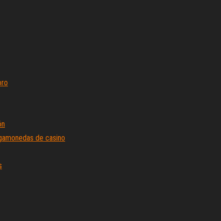
oro
ón
agamonedas de casino
s